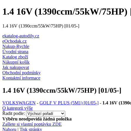
1.4 16V (1390ccm/55kW/75HP) [
1.4 16V (1390ccm/55kW/75HP) [01/05-]
ekatalog-autodily.cz
eOchodak.cz
Nakup-Rychle
Úvodní strana
Katalog zboží
Nákupní košík
Jak nakupovat
Obchodní podmínky
Kontaktní informace
1.4 16V (1390ccm/55kW/75HP) [01/05-]
VOLKSWAGEN
-
GOLF V PLUS (5M1) [01/05-]
-
1.4 16V (1390
O kategorii výše
Řadit podle:
Výběru neodpovídá žádná položka
Zašlete si vlastní poptávku ZDE
Nahoru
|
Tisk stránky