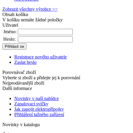
Zobrazit všechny výrobce >>
Obsah košíku
V košíku nemáte žádné položky
Uživatel
Jméno:
Heslo:
Registrace nového uživatele
Zaslat heslo
Porovnávač zboží
Vyberte si zboží a přidejte jej k porovnání
Nejprodávanější zboží
Další informace
Novinky v naší nabídce
Zapalovací svíčky
Jak zapojit elektropřípojky
Přihlášení tažného zařízení
Novinky v katalogu