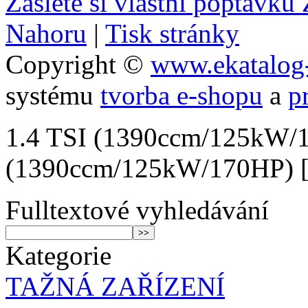
Zašlete si vlastní poptávk
Nahoru
|
Tisk stránky
Copyright ©
www.ekatalog-
systému
tvorba e-shopu
a
p
1.4 TSI (1390ccm/125kW/1
(1390ccm/125kW/170HP) [
Fulltextové vyhledávání
Kategorie
TAŽNÁ ZAŘÍZENÍ