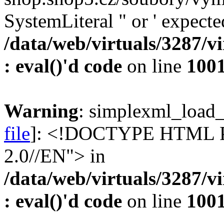
SystemLiteral " or ' expecte
/data/web/virtuals/3287/v
: eval()'d code
on line
100
Warning
: simplexml_load_f
file
]: <!DOCTYPE HTML 
2.0//EN"> in
/data/web/virtuals/3287/v
: eval()'d code
on line
100