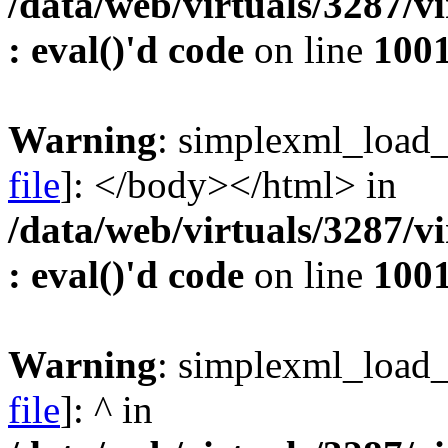
/data/web/virtuals/3287/v
: eval()'d code
on line
100
Warning
: simplexml_load_f
file
]: </body></html> in
/data/web/virtuals/3287/v
: eval()'d code
on line
100
Warning
: simplexml_load_f
file
]: ^ in