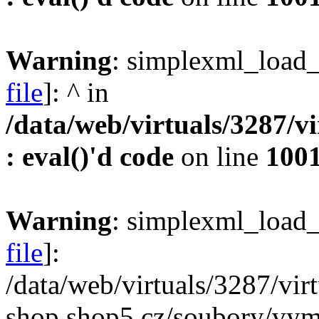
Warning
: simplexml_load_f
file
]: ^ in
/data/web/virtuals/3287/v
: eval()'d code
on line
100
Warning
: simplexml_load_f
file
]:
/data/web/virtuals/3287/vi
shop.shop5.cz/soubory/vyme