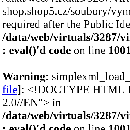
shop.shop5.cz/soubory/vyme
required after the Public Ide
/data/web/virtuals/3287/v
: eval()'d code
on line
100
Warning
: simplexml_load_f
file
]: <!DOCTYPE HTML 
2.0//EN"> in
/data/web/virtuals/3287/v
: eval()'d code
on line
100