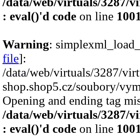
/data/web/virtuals/3287/v
: eval()'d code
on line
100
Warning
: simplexml_load_f
file
]:
/data/web/virtuals/3287/vi
shop.shop5.cz/soubory/vyme
Opening and ending tag mis
/data/web/virtuals/3287/v
: eval()'d code
on line
100