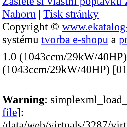
Zašlete si vlastní poptávk
Nahoru
|
Tisk stránky
Copyright ©
www.ekatalog-
systému
tvorba e-shopu
a
p
1.0 (1043ccm/29kW/40HP) 
(1043ccm/29kW/40HP) [01
Warning
: simplexml_load_f
file
]:
/data/web/virtuals/3287/vi