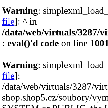
Warning
: simplexml_load_f
file
]: ^ in
/data/web/virtuals/3287/v
: eval()'d code
on line
100
Warning
: simplexml_load_f
file
]:
/data/web/virtuals/3287/vi
shop.shop5.cz/soubory/vyme