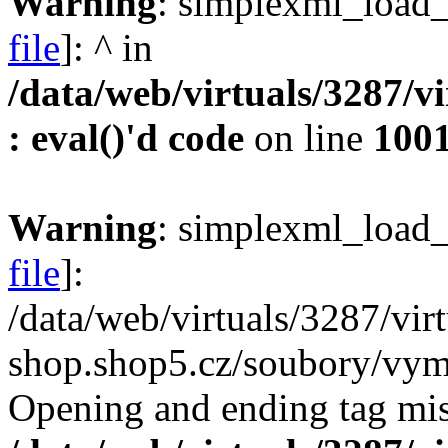
Warning
: simplexml_load_f
file
]: ^ in
/data/web/virtuals/3287/v
: eval()'d code
on line
100
Warning
: simplexml_load_f
file
]:
/data/web/virtuals/3287/vi
shop.shop5.cz/soubory/vyme
Opening and ending tag mis