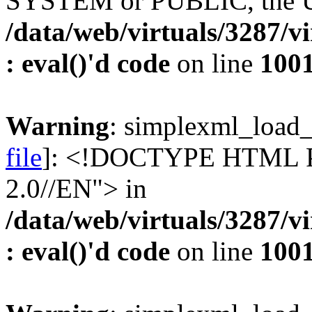
SYSTEM or PUBLIC, the UR
/data/web/virtuals/3287/v
: eval()'d code
on line
100
Warning
: simplexml_load_f
file
]: <!DOCTYPE HTML 
2.0//EN"> in
/data/web/virtuals/3287/v
: eval()'d code
on line
100